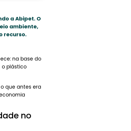
ndo a Abipet. O
meio ambiente,
o recurso.
tece: na base do
 o plástico
 o que antes era
à economia
idade no