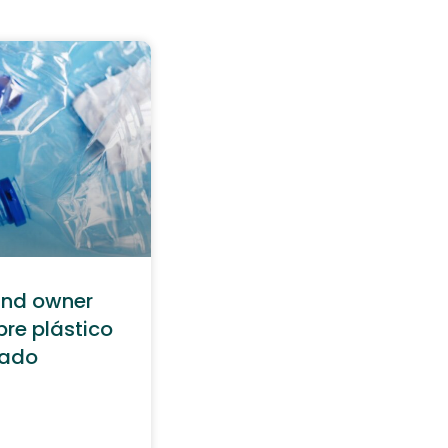
and owner
bre plástico
lado