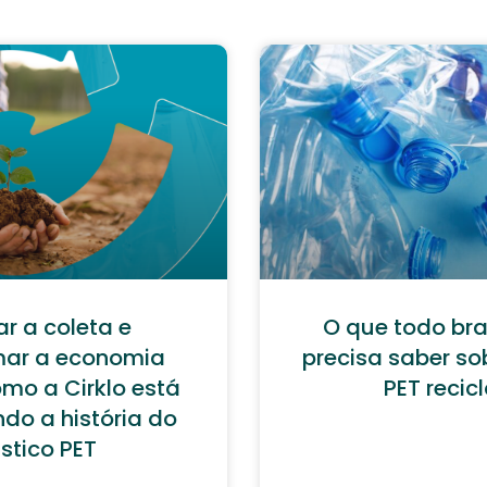
r a coleta e
O que todo br
mar a economia
precisa saber so
omo a Cirklo está
PET recic
do a história do
stico PET