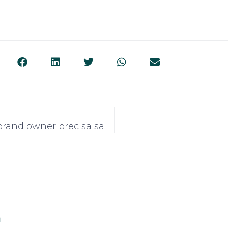
O que todo brand owner precisa saber sobre plástico PET reciclado
m