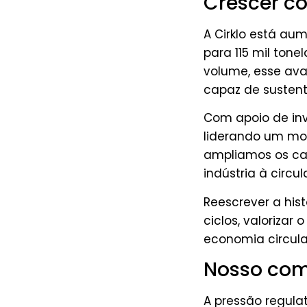
Crescer co
A Cirklo está au
para 115 mil ton
volume, esse ava
capaz de sustent
Com apoio de inve
liderando um mo
ampliamos os can
indústria à circu
Reescrever a hist
ciclos, valorizar
economia circula
Nosso com
A pressão regula