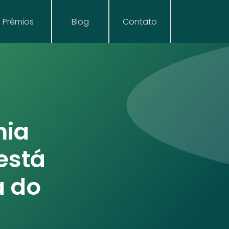
Prêmios
Blog
Contato
mia
está
a do