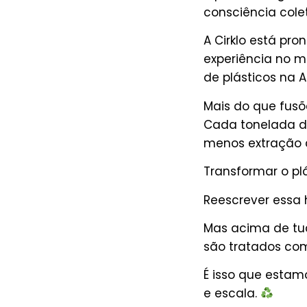
consciência col
A Cirklo está pr
experiência no 
de plásticos na 
Mais do que fusõ
Cada tonelada de
menos extração d
Transformar o plá
Reescrever essa h
Mas acima de tu
são tratados com 
É isso que estamo
e escala.