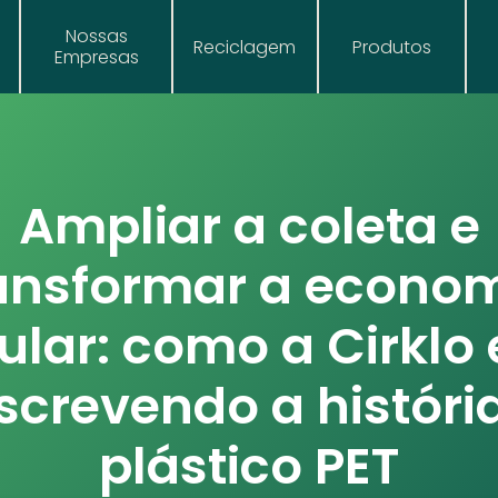
Nossas
Reciclagem
Produtos
Empresas
Ampliar a coleta e
ansformar a econo
cular: como a Cirklo 
screvendo a históri
plástico PET