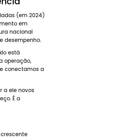
ência
eladas (em 2024)
cimento em
ura nacional
e e desempenho.
klo está
a operação,
a e conectamos a
ar a ele novos
eço. É a
 crescente