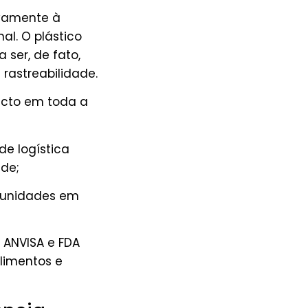
ivamente à
al. O plástico
a ser, de fato,
 rastreabilidade.
acto em toda a
e logística
ade;
 unidades em
a ANVISA e FDA
limentos e