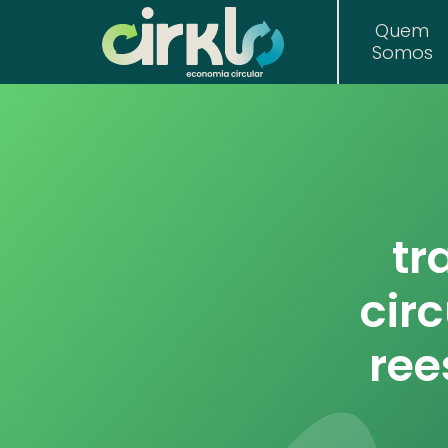
Quem
Somos
tr
cir
ree