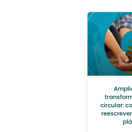
Amplia
transfor
circular: c
reescreven
plá