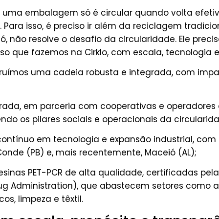
 uma embalagem só é circular quando volta efet
 Para isso, é preciso ir além da reciclagem tradicion
 só, não resolve o desafio da circularidade. Ele precis
sso que fazemos na Cirklo, com escala, tecnologia e
struímos uma cadeia robusta e integrada, com imp
rada,
em parceria com cooperativas e operadores d
endo os pilares sociais e operacionais da circularid
contínuo em tecnologia e expansão industrial
, com
 Conde (PB) e, mais recentemente, Maceió (AL);
esinas PET-PCR de alta qualidade
, certificadas pel
rug Administration), que abastecem setores como a
os, limpeza e têxtil.