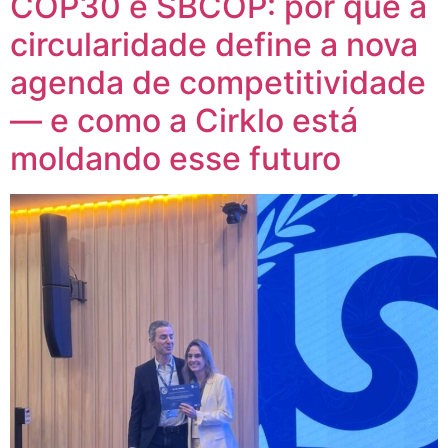
COP30 e SBCOP: por que a
circularidade define a nova
agenda de competitividade
— e como a Cirklo está
moldando esse futuro